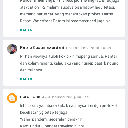
Pandemi memang bikin stress jadi meningkat. Enak juga
staycation 1-2 malam. supaya bisa happy lagi. Tetapi,
memang harus cari yang menerapkan prokes. Harris
Resort Waterfront Batam ini recommended juga, ya
BALAS
Retno Kusumawardani
3 Desember 2020 pukul 01.49
Pilihan viewnya ituloh kok bikin mupeng semua. Pantai
dan kolam renang, kalau aku yang nginep pasti bingung
deh milihnya..
BALAS
nurul rahma
3 Desember 2020 pukul 07.45
Ishh, asiiik ya mbaaa kalo bisa staycation dgn protokol
kesehatan yg tetap terjaga.
Wahai pandemi, segeralah berakhir
Kami rinduuu banget traveling niihh!