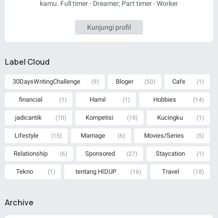
kamu. Full timer - Dreamer; Part timer - Worker
Kunjungi profil
Label Cloud
30DaysWritingChallenge
Bloger
Cafe
(9)
(50)
(1)
financial
Hamil
Hobbies
(1)
(1)
(14)
jadicantik
Kompetisi
Kucingku
(10)
(18)
(1)
Lifestyle
Marriage
Movies/Series
(15)
(6)
(5)
Relationship
Sponsored
Staycation
(6)
(27)
(1)
Tekno
tentang HIDUP
Travel
(1)
(16)
(18)
Archive