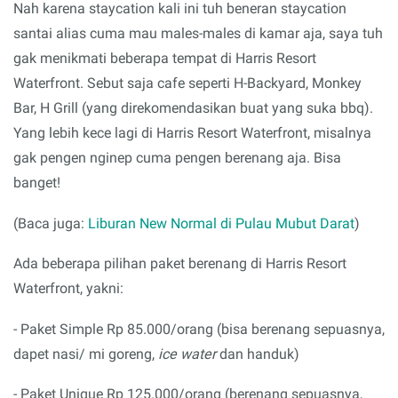
Nah karena staycation kali ini tuh beneran staycation
santai alias cuma mau males-males di kamar aja, saya tuh
gak menikmati beberapa tempat di Harris Resort
Waterfront. Sebut saja cafe seperti H-Backyard, Monkey
Bar, H Grill (yang direkomendasikan buat yang suka bbq).
Yang lebih kece lagi di Harris Resort Waterfront, misalnya
gak pengen nginep cuma pengen berenang aja. Bisa
banget!
(Baca juga:
Liburan New Normal di Pulau Mubut Darat
)
Ada beberapa pilihan paket berenang di Harris Resort
Waterfront, yakni:
- Paket Simple Rp 85.000/orang (bisa berenang sepuasnya,
dapet nasi/ mi goreng,
ice water
dan handuk)
- Paket Unique Rp 125.000/orang (berenang sepuasnya,