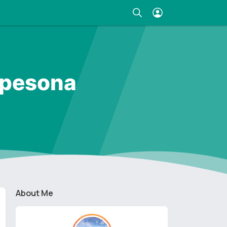
mpesona
About Me