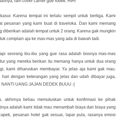
 masnya,
rain cover
carrier gue robek. HIH!
asur. Karena tempat ini terlalu sempit untuk bertiga. Kami
hat pesanan yang kami buat di traveloka. Dan kami memang
 diberikan adalah tempat untuk 2 orang. Karena gak mungkin
tuk complain aja ke mas-mas yang ada di bawah tadi.
gapi seorang ibu-ibu yang gue rasa adalah bosnya mas-mas
idur yang mereka berikan itu memang hanya untuk dua orang
gi, kami diharuskan membayar. Ya jelas aja kami gak mau.
hari dengan keterangan yang jelas dan udah dibayar juga,
KUP NANTI UANG JAJAN DEDEK BUUU :(
, akhirnya beliau memutuskan untuk konfirmasi ke pihak
ntinya adalah kami tidak mau menambah biaya dari biaya yang
pek, pesanan hotel gak sesuai, lapar pula, rasanya emosi