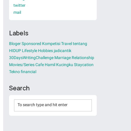
twitter
mail
Labels
Bloger
Sponsored
Kompetisi
Travel
tentang
HIDUP
Lifestyle
Hobbies
jadicantik
30DaysWritingChallenge
Marriage
Relationship
Movies/Series
Cafe
Hamil
Kucingku
Staycation
Tekno
financial
Search